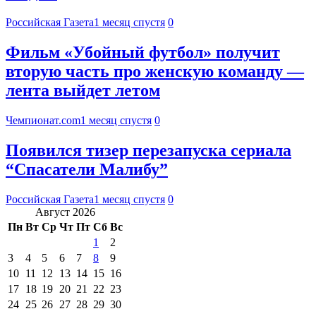
Российская Газета
1 месяц спустя
0
Фильм «Убойный футбол» получит
вторую часть про женскую команду —
лента выйдет летом
Чемпионат.com
1 месяц спустя
0
Появился тизер перезапуска сериала
“Спасатели Малибу”
Российская Газета
1 месяц спустя
0
Август 2026
Пн
Вт
Ср
Чт
Пт
Сб
Вс
1
2
3
4
5
6
7
8
9
10
11
12
13
14
15
16
17
18
19
20
21
22
23
24
25
26
27
28
29
30