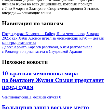
Финала Кубка во всех дициплинах, который пройдет
с 7 по 9 марта в Златоусте. Спортсмены прошли 5 этапов,
впереди — решающие гонки.
Навигация по записям
Предыдущая:
Бавария — Байер, Лига чемпионов, 5 марта
2025: как Хаби Алонсо играл за мюнхенский клуб — детали
карьеры, статистика
Далее:
Арбитр Карасёв рассказал, о чём разговаривал
с Роналду во время матча в Саудовской Аравии
Похожие новости
10-кратная чемпионка мира
по биатлону Жулия Симон предстанет
перед судом
Чемпионат.com
11 месяцев спустя
0
Большунов занял восьмое место