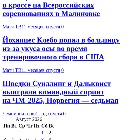
в кроссе на Всероссийских
соревнованиях в Малиновке
Матч ТВ
11 месяцев спустя
0
Йоханнес Клебо попал в больницу
из‑за укуса осы во время
тренировочного сбора в США
Матч ТВ
11 месяцев спустя
0
Шведки Сундлинг и Дальквист
выиграли командный спринт
на ЧМ-2025, Норвегия — седьмая
Чемпионат.com
1 год спустя
0
Август 2026
Пн
Вт
Ср
Чт
Пт
Сб
Вс
1
2
3
4
5
6
7
8
9