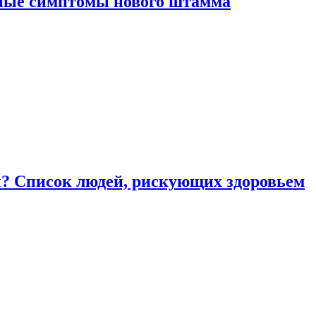
вные симптомы нового штамма
ы? Список людей, рискующих здоровьем