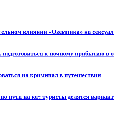
тельном влиянии «Оземпика» на сексуа
к подготовиться к ночному прибытию в о
арваться на криминал в путешествии
 по пути на юг: туристы делятся вариан