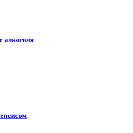
е алкоголя
сепсисом