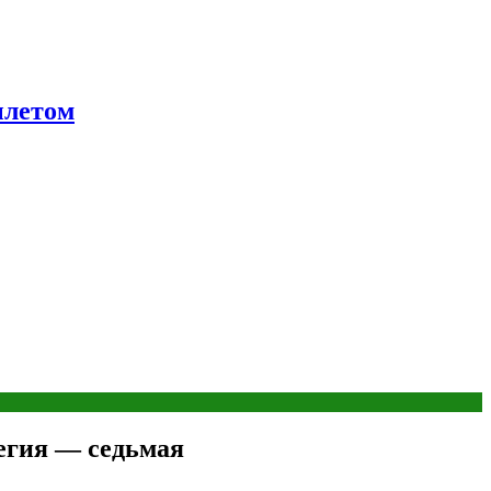
ылетом
егия — седьмая