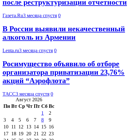
после реструктуризации отчетности
Газета.Ru
3 месяца спустя
0
В России выявили некачественный
алкоголь из Армении
Lenta.ru
3 месяца спустя
0
Росимущество объявило об отборе
организатора приватизации 23,76%
акций “Аэрофлота”
ТАСС
3 месяца спустя
0
Август 2026
Пн
Вт
Ср
Чт
Пт
Сб
Вс
1
2
3
4
5
6
7
8
9
10
11
12
13
14
15
16
17
18
19
20
21
22
23