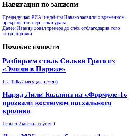
Навигация по записям
Предыдущая:
РИА: индейцы Навахо заявили о временном
прекращении перевозки урана
Далее:
Нганну довёл тренера до слёз, отблагодарив того
за тренировки
Похожие новости
Разбираем стиль Сильви Грато из
«Эмили в Париже»
Just Talks
2 месяца спустя
0
Наряд Лили Коллинз на «Формуле-1»
прозвали костюмом пасхального
кролика
Lenta.ru
2 месяца спустя
0