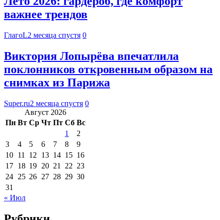
Лето 2026: гардероб, где комфорт
важнее трендов
ГлагоL
2 месяца спустя
0
Виктория Лопырёва впечатлила
поклонников откровенным образом на
снимках из Парижа
Super.ru
2 месяца спустя
0
Август 2026
Пн
Вт
Ср
Чт
Пт
Сб
Вс
1
2
3
4
5
6
7
8
9
10
11
12
13
14
15
16
17
18
19
20
21
22
23
24
25
26
27
28
29
30
31
« Июл
Рубрики