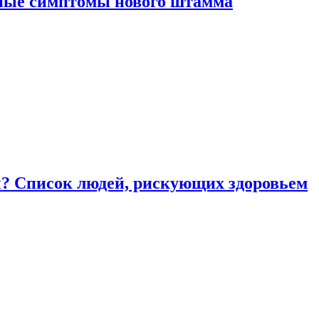
вные симптомы нового штамма
ы? Список людей, рискующих здоровьем