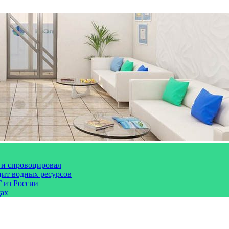
 и спровоцировал
цит водных ресурсов
 из России
щах