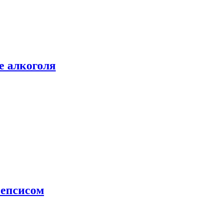
е алкоголя
сепсисом