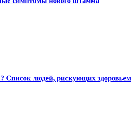
вные симптомы нового штамма
ы? Список людей, рискующих здоровьем