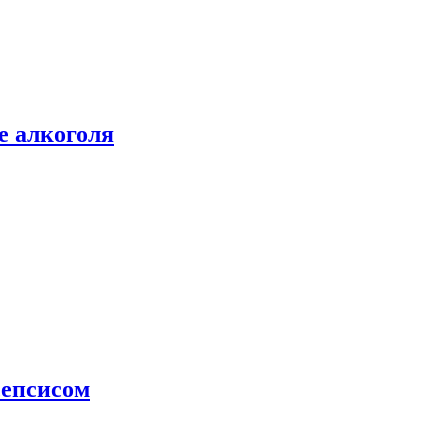
е алкоголя
сепсисом