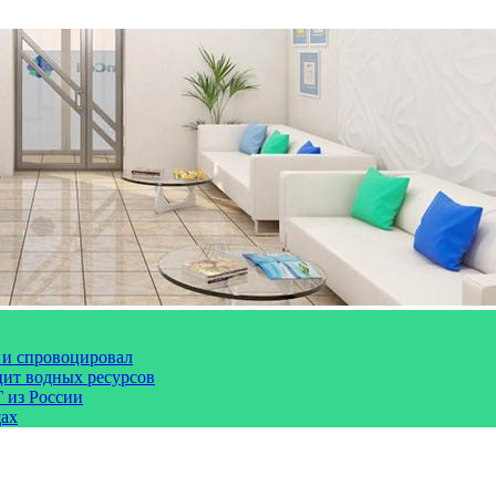
 и спровоцировал
цит водных ресурсов
 из России
щах