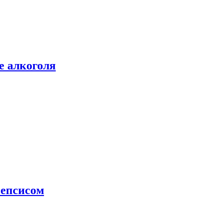
е алкоголя
сепсисом