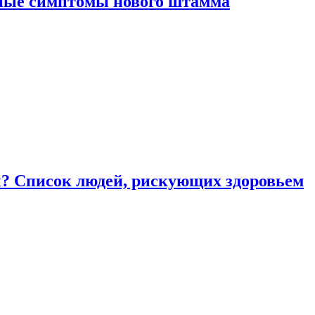
вные симптомы нового штамма
ы? Список людей, рискующих здоровьем