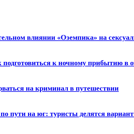
тельном влиянии «Оземпика» на сексуа
к подготовиться к ночному прибытию в о
арваться на криминал в путешествии
 по пути на юг: туристы делятся вариан