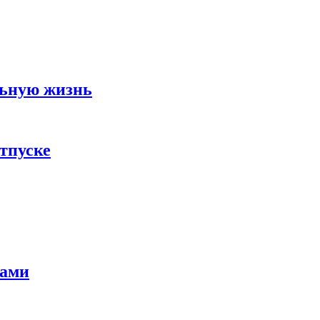
льную жизнь
тпуске
тами