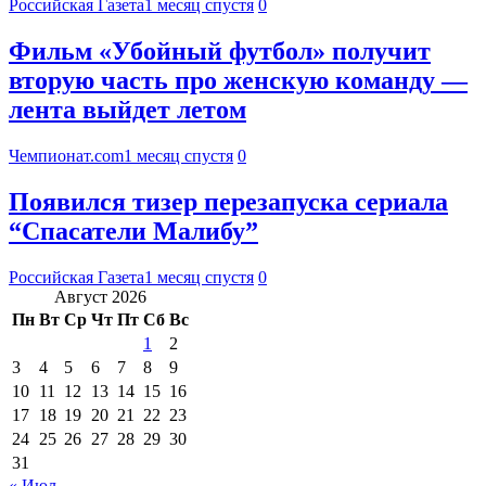
Российская Газета
1 месяц спустя
0
Фильм «Убойный футбол» получит
вторую часть про женскую команду —
лента выйдет летом
Чемпионат.com
1 месяц спустя
0
Появился тизер перезапуска сериала
“Спасатели Малибу”
Российская Газета
1 месяц спустя
0
Август 2026
Пн
Вт
Ср
Чт
Пт
Сб
Вс
1
2
3
4
5
6
7
8
9
10
11
12
13
14
15
16
17
18
19
20
21
22
23
24
25
26
27
28
29
30
31
« Июл