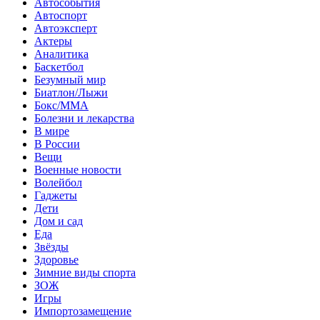
Автособытия
Автоспорт
Автоэксперт
Актеры
Аналитика
Баскетбол
Безумный мир
Биатлон/Лыжи
Бокс/MMA
Болезни и лекарства
В мире
В России
Вещи
Военные новости
Волейбол
Гаджеты
Дети
Дом и сад
Еда
Звёзды
Здоровье
Зимние виды спорта
ЗОЖ
Игры
Импортозамещение