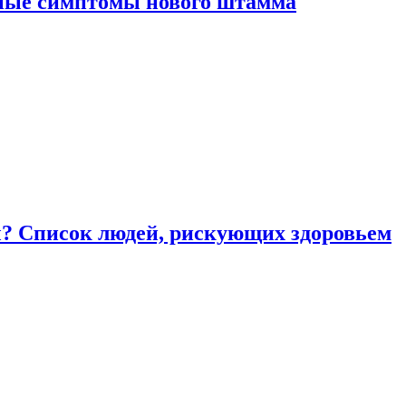
вные симптомы нового штамма
ы? Список людей, рискующих здоровьем