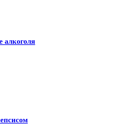
е алкоголя
сепсисом