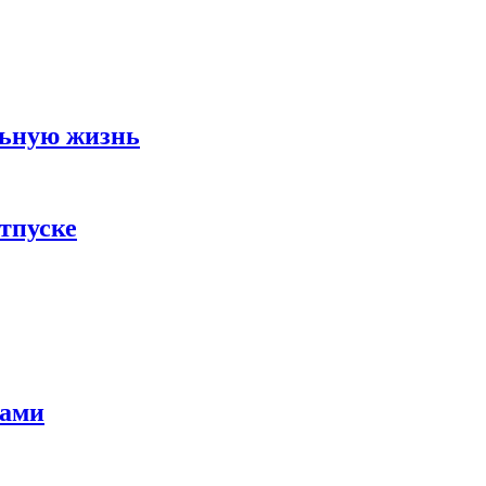
льную жизнь
тпуске
тами