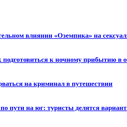
тельном влиянии «Оземпика» на сексуа
к подготовиться к ночному прибытию в о
арваться на криминал в путешествии
 по пути на юг: туристы делятся вариан