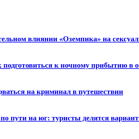
тельном влиянии «Оземпика» на сексуа
к подготовиться к ночному прибытию в о
арваться на криминал в путешествии
 по пути на юг: туристы делятся вариан