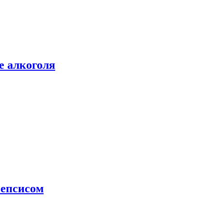
е алкоголя
сепсисом