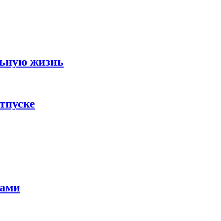
льную жизнь
тпуске
тами