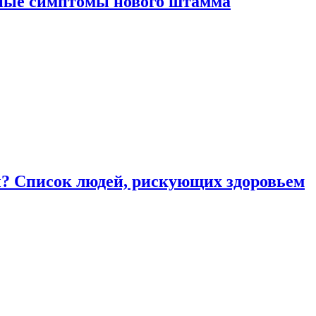
вные симптомы нового штамма
ы? Список людей, рискующих здоровьем