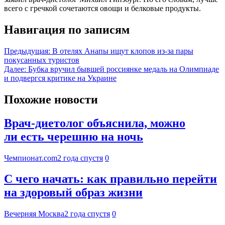
всего с гречкой сочетаются овощи и белковые продукты.
Навигация по записям
Предыдущая:
В отелях Анапы ищут клопов из-за пары
покусанных туристов
Далее:
Бубка вручил бывшей россиянке медаль на Олимпиаде
и подвергся критике на Украине
Похожие новости
Врач-диетолог объяснила, можно
ли есть черешню на ночь
Чемпионат.com
2 года спустя
0
С чего начать: как правильно перейти
на здоровый образ жизни
Вечерняя Москва
2 года спустя
0