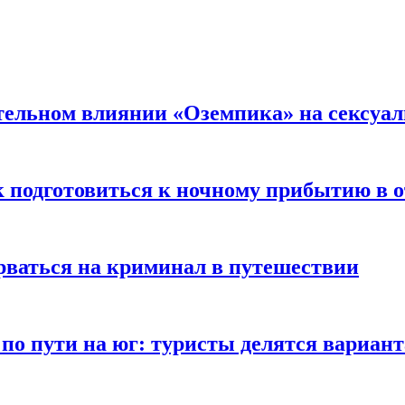
тельном влиянии «Оземпика» на сексуа
к подготовиться к ночному прибытию в о
арваться на криминал в путешествии
 по пути на юг: туристы делятся вариан