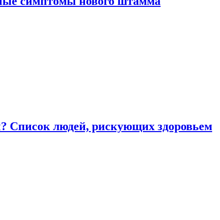
вные симптомы нового штамма
ы? Список людей, рискующих здоровьем