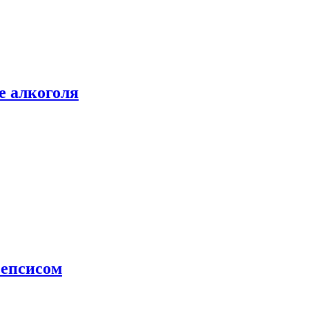
е алкоголя
сепсисом