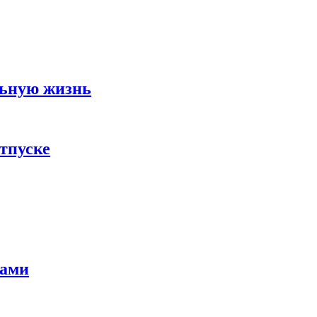
льную жизнь
тпуске
тами