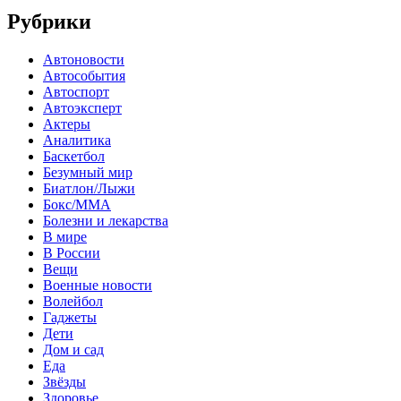
Рубрики
Автоновости
Автособытия
Автоспорт
Автоэксперт
Актеры
Аналитика
Баскетбол
Безумный мир
Биатлон/Лыжи
Бокс/MMA
Болезни и лекарства
В мире
В России
Вещи
Военные новости
Волейбол
Гаджеты
Дети
Дом и сад
Еда
Звёзды
Здоровье