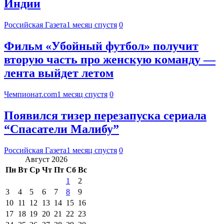
Индии
Российская Газета
1 месяц спустя
0
Фильм «Убойный футбол» получит
вторую часть про женскую команду —
лента выйдет летом
Чемпионат.com
1 месяц спустя
0
Появился тизер перезапуска сериала
“Спасатели Малибу”
Российская Газета
1 месяц спустя
0
Август 2026
Пн
Вт
Ср
Чт
Пт
Сб
Вс
1
2
3
4
5
6
7
8
9
10
11
12
13
14
15
16
17
18
19
20
21
22
23