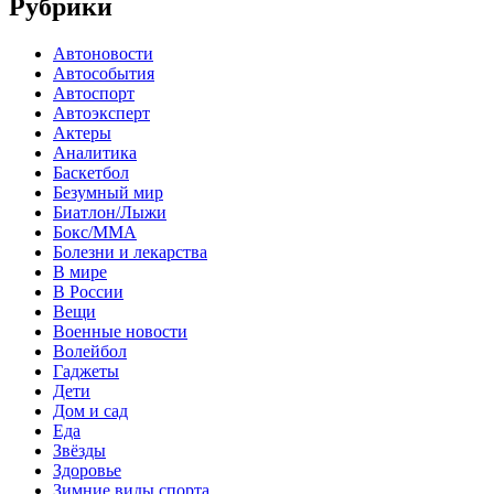
Рубрики
Автоновости
Автособытия
Автоспорт
Автоэксперт
Актеры
Аналитика
Баскетбол
Безумный мир
Биатлон/Лыжи
Бокс/MMA
Болезни и лекарства
В мире
В России
Вещи
Военные новости
Волейбол
Гаджеты
Дети
Дом и сад
Еда
Звёзды
Здоровье
Зимние виды спорта