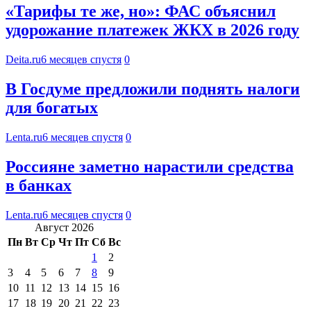
«Тарифы те же, но»: ФАС объяснил
удорожание платежек ЖКХ в 2026 году
Deita.ru
6 месяцев спустя
0
В Госдуме предложили поднять налоги
для богатых
Lenta.ru
6 месяцев спустя
0
Россияне заметно нарастили средства
в банках
Lenta.ru
6 месяцев спустя
0
Август 2026
Пн
Вт
Ср
Чт
Пт
Сб
Вс
1
2
3
4
5
6
7
8
9
10
11
12
13
14
15
16
17
18
19
20
21
22
23