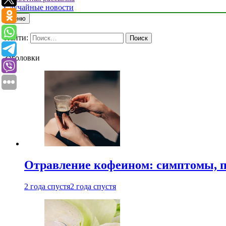
Случайные новости
Меню
Найти:
Заголовки
Отравление кофеином: симптомы, п
2 года спустя
2 года спустя