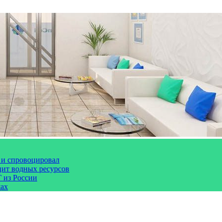
 и спровоцировал
цит водных ресурсов
 из России
щах