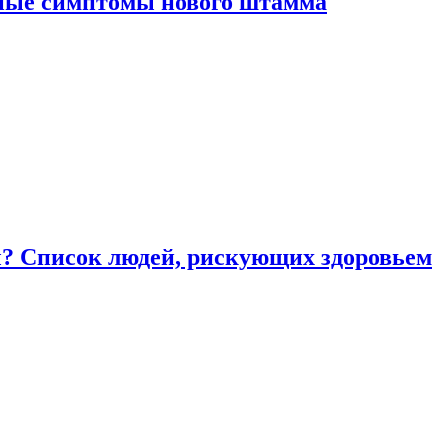
вные симптомы нового штамма
ы? Список людей, рискующих здоровьем