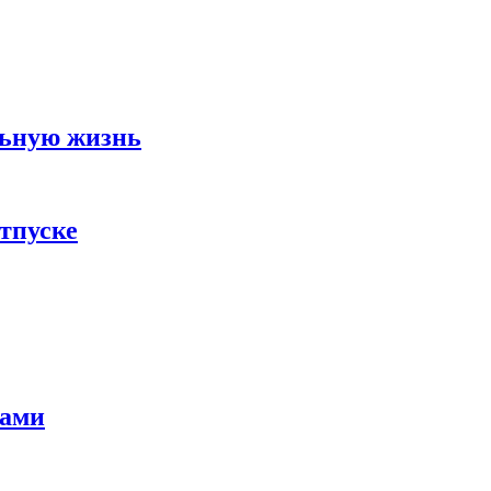
льную жизнь
тпуске
тами