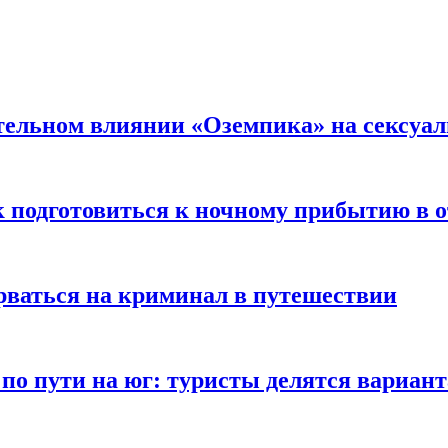
тельном влиянии «Оземпика» на сексуа
к подготовиться к ночному прибытию в о
арваться на криминал в путешествии
 по пути на юг: туристы делятся вариан