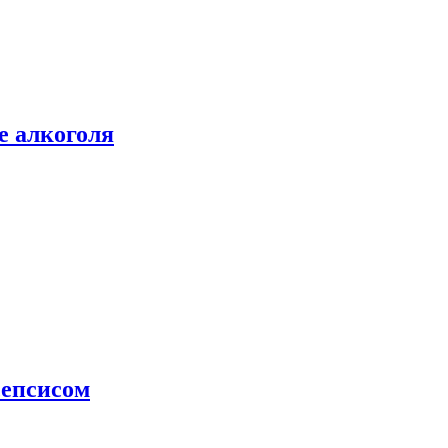
е алкоголя
сепсисом