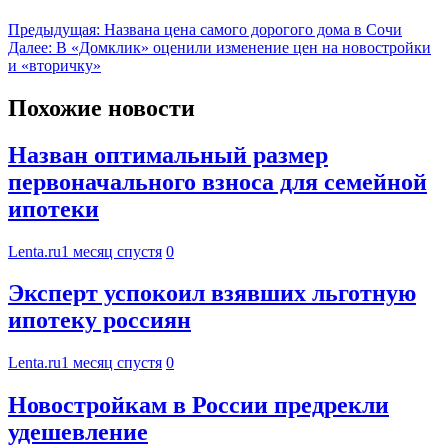
Предыдущая:
Названа цена самого дорогого дома в Сочи
Далее:
В «Домклик» оценили изменение цен на новостройки
и «вторичку»
Похожие новости
Назван оптимальный размер
первоначального взноса для семейной
ипотеки
Lenta.ru
1 месяц спустя
0
Эксперт успокоил взявших льготную
ипотеку россиян
Lenta.ru
1 месяц спустя
0
Новостройкам в России предрекли
удешевление